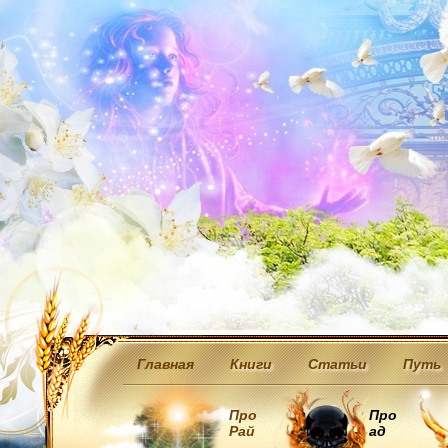
Главная
Книги
Статьи
Путь
Про
Про
Рай
ад