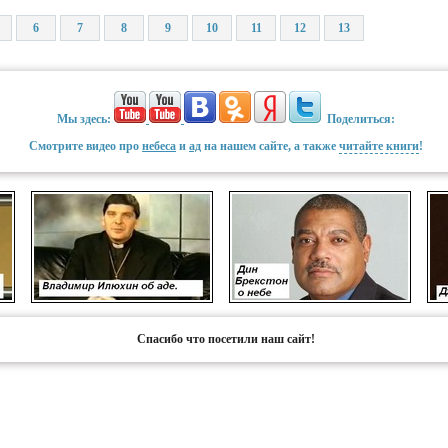
6
7
8
9
10
11
12
13
Мы здесь:
Поделиться:
Смотрите видео про
небеса
и
ад
на нашем сайте, а также
читайте книги
!
Спасибо что посетили наш сайт!