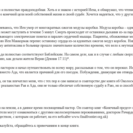
 полностью правдоподобная. Хоть я и знаком с историей Иена, я обнаружил, что чтение
о конечной цели моей собственной жизни и своей судьбе. Хочется надеяться, что у друг
неваюсь, что Иен умер от многократных ожогов медузы коробки. Медуза коробка – одн
может наступить в течение 5 минут. Смерть происходит от остановки дыхания из-за пар
ывающего электрические помехи и паралич сердечной мышцы. Пациенты, обожженные мед
ию Иен Маккормак перенес остановку сердца из-за ядовитых ожогов медуз коробок. Ник
ему антитоксина в больнице прошло значительное количество времени, что вело к неутеш
да полностью соответствуют Библейским. На самом деле, как и в случае с любым сверх
ию, как делали жители Верии (Деяния 17.11)*.
пастором и начал путешествовать по всему миру, рассказывая о том, что он пережил. И
вместо Ада, что является причиной для его поездок. Побуждения, движущие им отнюдь 
а, он так впечатлил меня, что с тех пор я сам написал в соавторстве две книги об Окол
с реальностью Рая и Ада, они не только обеспечат собственную судьбу в Раю, но и спосо
 на пенсии, а в данное время посвященный пастор. Он соавтор книг «Конечный предел» 
татели могут ознакомиться с другими околосмертными переживаниями, доктором Ричард
вом, с которым он работает, на его вебсайте www.finalfrontier.org.uk)
алуйста, обращайтесь к примечаниям в конце книги.