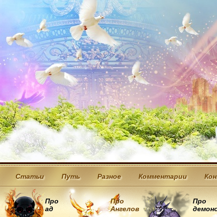
Статьи
Путь
Разное
Комментарии
Ко
Про
Про
Про
ад
Ангелов
демон