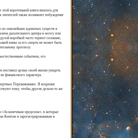
 этой коротенькой книги явилось для
их читателей также возникнет побуждение
о из опаснейших ядовитых существ в
алича дыхательного центра в мозгу или
узой коробкой часто теряют сознание,
акой вины за его смерть не может быть
ительному прогнозу.
ъестественным событием, его
ен поставил целью своей жизни увидеть
не финансового характера.
осмертных Переживаниях. Я искренне
бствуют тому, чтобы другие делали то же
и «За конечным пределом», в которые
ом Кентом и зарегистрированным в