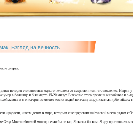
ак. Взгляд на вечность
осле смерти.
авдивая история столкновения одного человека со смертью и тем, что после нее. Ныряя
е умер в больнице и был мертв 15-20 минут. В течение этого времени он побывал и в аду
ящей жизни, и его история изменяет жизни людей по всему миру, касаясь глубочайших в
ти и радости, и всем детям в мире, которым еще предстоит найти свой место рядом с О
е Отца Моего обителей много; а если бы не так, Я сказал бы вам. Я иду приготовить мес