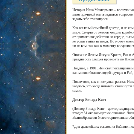
История Иена Маккормака – волнующая и
меня причиной опять задаться вопросом 
задать себе эти вопросы.
Как опытный семейный доктор, я не сом
мире. Смерть от ожогов медузы коробки 
от прямого воздействия на сердце, выз
не успев выйти из воды. По моему мнен
ни на ком, так как к моменту введения 
Описание Иеном Иисуса Христа, Рая и А
правдивость следует проверять по Писан
Позднее, в 1991, Иен стал посвященным 
как можно больше людей идущих в Рай, 
После того, как я послушал рассказ Иен
надеюсь, что когда читатели столкнутся 
самое.
Доктор Ричард Кент
(Доктор Ричард Кент – доктор медицины
входит 51 околосмертное описание. Чи
Великобритании благотворительным общест
*Для дальнейших ссылок на Библию, пож