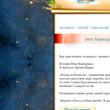
На главную
|
Про Рай
|
Книги про рай
Иен Маккорм
Как один человек столкнулся с жизнью п
История Иена Маккормака.
В пересказе Дженни Шарки.
«Взгляд на Вечность» - невероятная пр
получил ожоги пяти медуз коробок, позж
об этом! Смерть была началом его насто
возникают у каждого из нас.
Посвящается нашим детям, нашей гордос
«Веруйте в Бога и в Меня веруйте. В дом
Предисловие