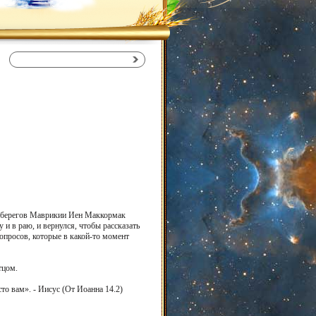
 у берегов Маврикии Иен Маккормак
 и в раю, и вернулся, чтобы рассказать
опросов, которые в какой-то момент
тцом.
то вам». - Иисус (От Иоанна 14.2)