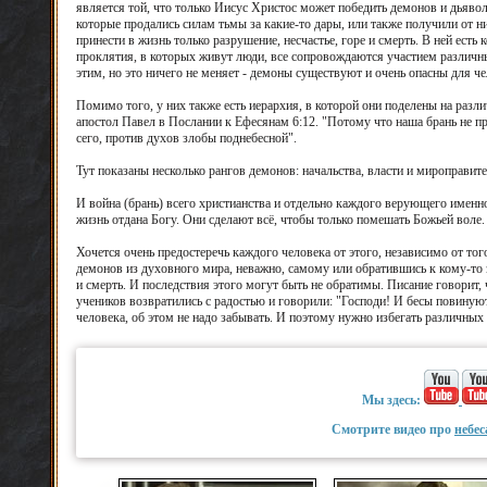
является той, что только Иисус Христос может победить демонов и дьяво
которые продались силам тьмы за какие-то дары, или также получили от ни
принести в жизнь только разрушение, несчастье, горе и смерть. В ней ест
проклятия, в которых живут люди, все сопровождаются участием различн
этим, но это ничего не меняет - демоны существуют и очень опасны для че
Помимо того, у них также есть иерархия, в которой они поделены на разл
апостол Павел в Послании к Ефесянам 6:12. "Потому что наша брань не пр
сего, против духов злобы поднебесной".
Тут показаны несколько рангов демонов: начальства, власти и мироправит
И война (брань) всего христианства и отдельно каждого верующего именно
жизнь отдана Богу. Они сделают всё, чтобы только помешать Божьей воле. 
Хочется очень предостеречь каждого человека от этого, независимо от того
демонов из духовного мира, неважно, самому или обратившись к кому-то 
и смерть. И последствия этого могут быть не обратимы. Писание говорит,
учеников возвратились с радостью и говорили: "Господи! И бесы повиную
человека, об этом не надо забывать. И поэтому нужно избегать различных 
Мы здесь:
Смотрите видео про
небес