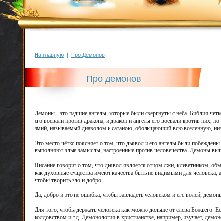
На главную
|
Про Демонов
Про демонов
Демоны - это падшие ангелы, которые были свергнуты с неба. Библия четк
его воевали против дракона, и дракон и ангелы его воевали против них, но
змий, называемый диаволом и сатаною, обольщающий всю вселенную, низв
Это место чётко поясняет о том, что дьявол и его ангелы были побеждены 
выполняют злые замыслы, настроенные против человечества. Демоны выпол
Писание говорит о том, что дьявол является отцом лжи, клеветником, об
как духовные существа имеют качества быть не видимыми для человека, а 
чтобы творить зло и добро.
Да, добро и это не ошибка, чтобы завладеть человеком и его волей, демон
Для того, чтобы держать человека как можно дольше от слова Божьего. Е
колдовством и т.д. Демонология в христианстве, например, изучает, демоно