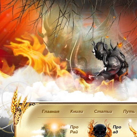
Главная
Книги
Статьи
Путь
Про
Про
Рай
ад