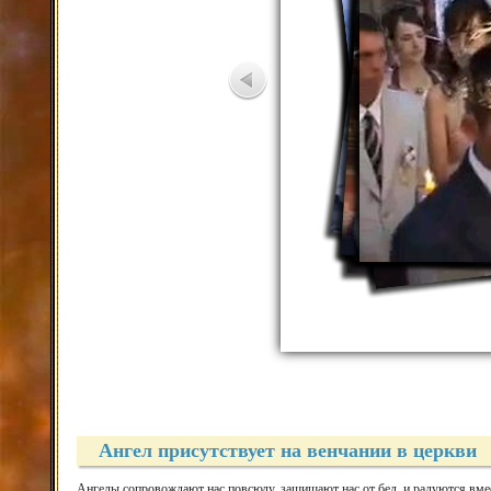
Ангел присутствует на венчании в церкви
Ангелы сопровождают нас повсюду, защищают нас от бед, и радуются вмест