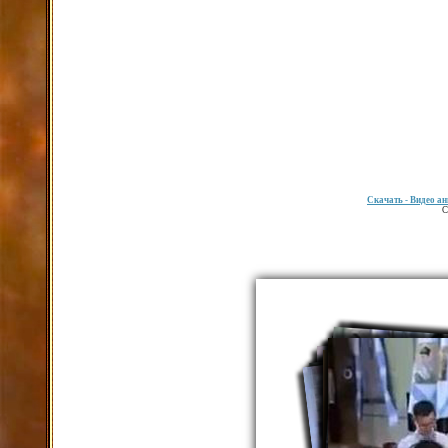
Скачать
- Видео ан
С