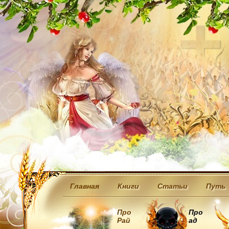
Главная
Книги
Статьи
Путь
Про
Про
Рай
ад