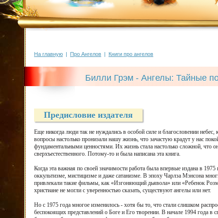
На главную
|
Про Ангелов
|
Книги про ангелов
Билли Грэм - Ангелы: Тайные п
Предисловие издателя
Еще никогда люди так не нуждались в особой силе и благословении небес,
вопросы настолько пронизали нашу жизнь, что зачастую крадут у нас поко
фундаментальными ценностями. Их жизнь стала настолько сложной, что они
сверхъестественного. Потому-то и была написана эта книга.
Когда эта важная по своей значимости работа была впервые издана в 1975 
оккультизме, мистицизме и даже сатанизме. В эпоху Чарлза Мэнсона многи
привлекали такие фильмы, как «Изгоняющий дьявола» или «Ребенок Розм
христиане не могли с уверенностью сказать, существуют ангелы или нет.
Но с 1975 года многое изменилось - хотя бы то, что стали слишком рас
беспокоящих представлений о Боге и Его творении. В начале 1994 года в 