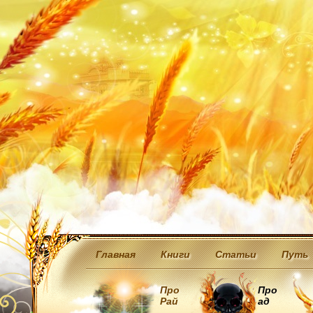
Главная
Книги
Статьи
Путь
Про
Про
Рай
ад