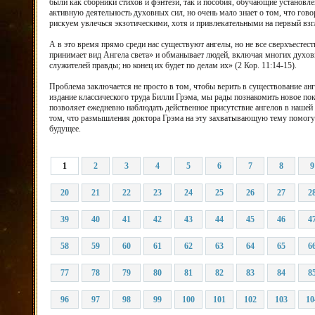
были как сборники стихов и фэнтези, так и пособия, обучающие установле
активную деятельность духовных сил, но очень мало знает о том, что гово
рискуем увлечься экзотическими, хотя и привлекательными на первый взг
А в это время прямо среди нас существуют ангелы, но не все сверхъестест
принимает вид Ангела света» и обманывает людей, включая многих духов
служителей правды; но конец их будет по делам их» (2 Кор. 11:14-15).
Проблема заключается не просто в том, чтобы верить в существование анг
издание классического труда Билли Грэма, мы рады познакомить новое по
позволяет ежедневно наблюдать действенное присутствие ангелов в нашей
том, что размышления доктора Грэма на эту захватывающую тему помогу
будущее.
1
2
3
4
5
6
7
8
9
20
21
22
23
24
25
26
27
2
39
40
41
42
43
44
45
46
4
58
59
60
61
62
63
64
65
6
77
78
79
80
81
82
83
84
8
96
97
98
99
100
101
102
103
10