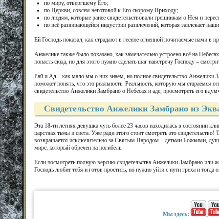
по миру, отвергшему Его;
по Церкви, совсем неготовой к Его скорому Приходу;
по людям, которые ранее свидетельствовали грешникам о Нём и перес
по всё развивающейся индустрии развлечений, которая завлекает наших
Ей Господь показал, как страдают в геенне огненной почитаемые нами в 
Анжелике также было показано, как замечательно устроено всё на Небесах –
попасть сюда, но для этого нужно сделать шаг навстречу Господу – смотр
Рай и Ад – как мало мы о них знаем, но полное свидетельство Анжелики З
поможет понять, что это реальность. Реальность, которую мы стараемся о
свидетельство Анжелики Замбрано о Небесах и аде, просмотреть его вдумчи
Свидетельство Анжелики Замбрано из Экв
Эта 18-ти летняя девушка чуть более 23 часов находилась в состоянии к
царствах тьмы и света. Уже ради этого стоит смотреть это свидетельство!
возвращается исключительно за Святым Народом – детьми Божьими, души 
мире, который обречен на погибель.
Если посмотреть полную версию свидетельства Анжелики Замбрано или же 
Господь любит тебя и готов простить, но нужно уйти с пути греха и тогда 
Мы здесь: