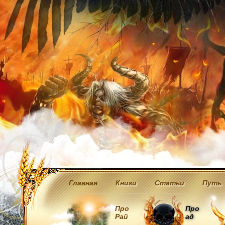
Главная
Книги
Статьи
Путь
Про
Про
Рай
ад