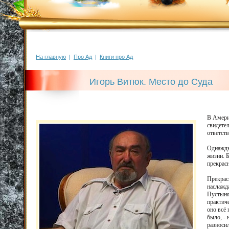
На главную
|
Про Ад
|
Книги про Ад
Игорь Витюк. Место до Суда
В Америк
свидетел
ответств
Однажды
жизни. 
прекрасн
Прекрасн
наслажда
Пустыня 
практиче
оно всё 
было, - 
разносил