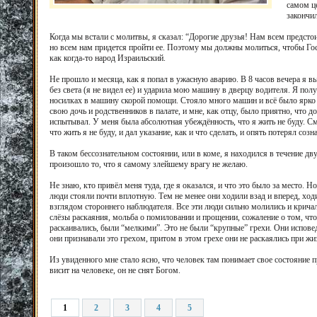
самом це
закончил
Когда мы встали с молитвы, я сказал: “Дорогие друзья! Нам всем предстои
но всем нам придется пройти ее. Поэтому мы должны молиться, чтобы Госп
как когда-то народ Израильский.
Не прошло и месяца, как я попал в ужасную аварию. В 8 часов вечера я в
без света (я не видел ее) и ударила мою машину в дверцу водителя. Я пол
носилках в машину скорой помощи. Стояло много машин и всё было ярко ос
свою дочь и родственников в палате, и мне, как отцу, было приятно, что до
испытывал. У меня была абсолютная убеждённость, что я жить не буду. Сме
что жить я не буду, и дал указание, как и что сделать, и опять потерял созн
В таком бессознательном состоянии, или в коме, я находился в течение дву
произошло то, что я самому злейшему врагу не желаю.
Не знаю, кто привёл меня туда, где я оказался, и что это было за место. Н
люди стояли почти вплотную. Тем не менее они ходили взад и вперед, ход
взглядом стороннего наблюдателя. Все эти люди сильно молились и кричал
слёзы раскаяния, мольба о помиловании и прощении, сожаление о том, что 
раскаивались, были “мелкими”. Это не были “крупные” грехи. Они исповед
они признавали это грехом, притом в этом грехе они не раскаялись при жи
Из увиденного мне стало ясно, что человек там понимает свое состояние 
висит на человеке, он не снят Богом.
1
2
3
4
5