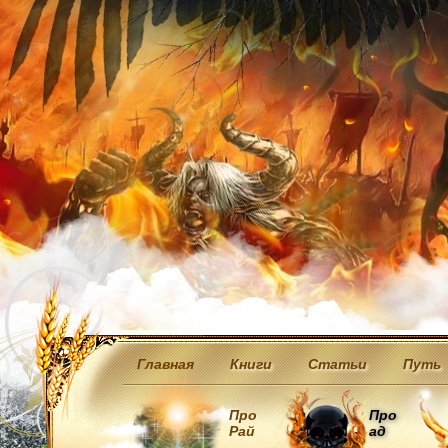
Главная
Книги
Статьи
Путь
Про
Про
Рай
ад