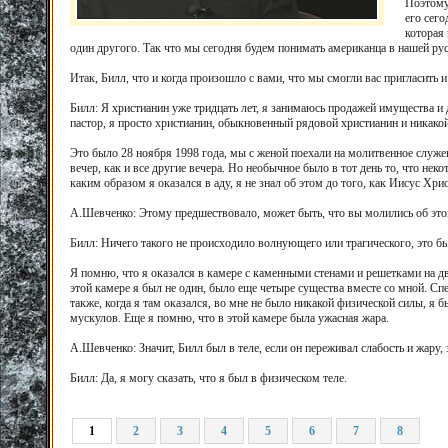
Поэтому
его сего
которая
один другого. Так что мы сегодня будем понимать американца в нашей ру
Итак, Билл, что и когда произошло с вами, что мы смогли вас пригласить 
Билл: Я христианин уже тридцать лет, я занимаюсь продажей имущества 
пастор, я просто христианин, обыкновенный рядовой христианин и никако
Это было 28 ноября 1998 года, мы с женой поехали на молитвенное служ
вечер, как и все другие вечера. Но необычное было в тот день то, что неко
каким образом я оказался в аду, я не знал об этом до того, как Иисус Хр
А.Шевченко: Этому предшествовало, может быть, что вы молились об этом
Билл: Ничего такого не происходило волнующего или трагического, это 
Я помню, что я оказался в камере с каменными стенами и решетками на д
этой камере я был не один, было еще четыре существа вместе со мной. Спе
также, когда я там оказался, во мне не было никакой физической силы, я б
мускулов. Еще я помню, что в этой камере была ужасная жара.
А.Шевченко: Значит, Билл был в теле, если он переживал слабость и жару, э
Билл: Да, я могу сказать, что я был в физическом теле.
1
2
3
4
5
6
7
8