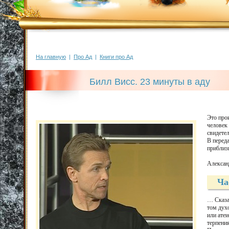
На главную
|
Про Ад
|
Книги про Ад
Билл Висс. 23 минуты в аду
Это прои
человек 
свидетел
В перед
приблиз
Алексан
Ча
… Сказат
том дух
или атеи
терпения