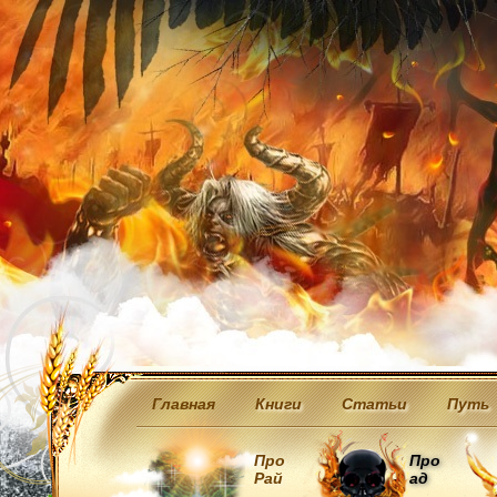
Главная
Книги
Статьи
Путь
Про
Про
Рай
ад