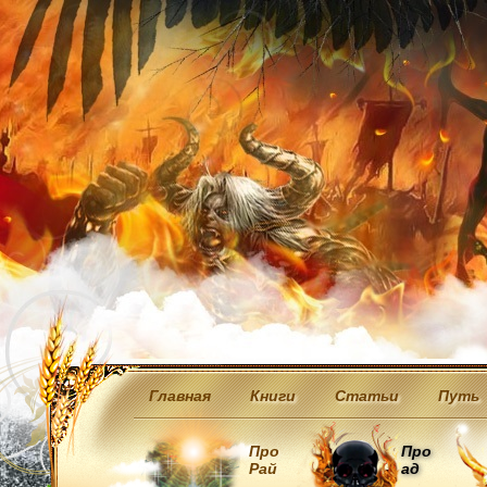
Главная
Книги
Статьи
Путь
Про
Про
Рай
ад