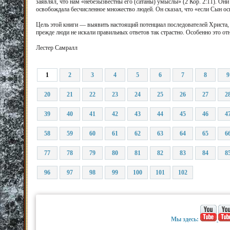
заявлял, что нам «небезызвестны его (сатаны) умыслы» (2 Кор. 2:11). Он
освобождала бесчисленное множество людей. Он сказал, что «если Сын осв
Цель этой книги — выявить настоящий потенциал последователей Христа, 
прежде люди не искали правильных ответов так страстно. Особенно это от
Лестер Самралл
1
2
3
4
5
6
7
8
9
20
21
22
23
24
25
26
27
2
39
40
41
42
43
44
45
46
4
58
59
60
61
62
63
64
65
6
77
78
79
80
81
82
83
84
8
96
97
98
99
100
101
102
Мы здесь: