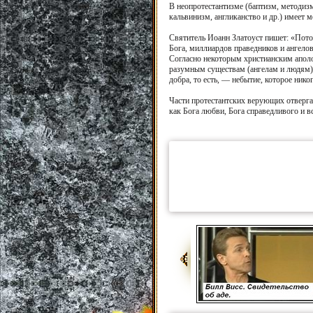
В неопротестантизме (баптизм, методизм
кальвинизм, англиканство и др.) имеет 
Святитель Иоанн Златоуст пишет: «Потом
Бога, миллиардов праведников и ангелов
Согласно некоторым христианским аполо
разумным существам (ангелам и людям) с
добра, то есть, — небытие, которое ник
Части протестантских верующих отвергаю
как Бога любви, Бога справедливого и 