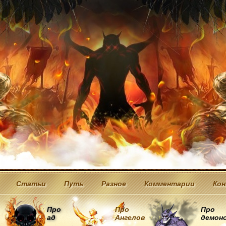
Статьи
Путь
Разное
Комментарии
Ко
Про
Про
Про
ад
Ангелов
демон