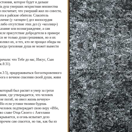
стояния, которое будет и дальше
ьба душ умерших нехристиан неизвестна
 посчитает, что умерший жил по совести,
ята в райские обители. Спаситель
личие (у «агнцев») дел милосердия
ибо отсутствие этих дел (у «козлищ»)
азание или вознаграждение, а сам
числе присутствие добродетели в примере
ся не только души грешников, но и их
олнял их, и тех, кто не прощал обиды на
когда греховная душа не может вынести
ричали: что Тебе до нас, Иисус, Сын
.8:31).
н.3:5), придерживаться богооткровенного
ога о вечном спасении своей души, живя
 который был распят и умер за грехи
ния, где утверждается, что человек
 не погиб, но имел жизнь вечную»
 «Ибо если устами твоими будешь
и человек подтверждает свою веру «Ибо,
й во славе Отца Своего с Ангелами
крывается, и огонь испытает дело
впрочем сам спасется, но так, как бы из