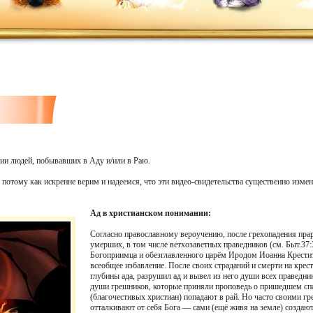
ии людей, побывавших в Аду и/или в Раю.
 потому как искренне верим и надеемся, что эти видео-свидетельства существенно изм
Ад в христианском понимании:
Согласно православному вероучению, после грехопадения прар
умерших, в том числе ветхозаветных праведников (см. Быт.37
Богоприимца и обезглавленного царём Иродом Иоанна Крестит
всеобщее избавление. После своих страданий и смерти на крес
глубины ада, разрушил ад и вывел из него души всех праведник
души грешников, которые приняли проповедь о пришедшем сп
(благочестивых христиан) попадают в рай. Но часто своими гр
отталкивают от себя Бога — сами (ещё живя на земле) создают 