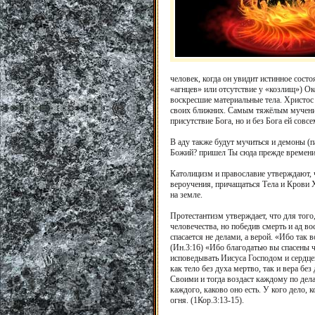
человек, когда он увидит истинное сост
«агнцев» или отсутствие у «козлищ») Ок
воскресшие материальные тела. Христос у
своих ближних. Самым тяжёлым мучением
присутствие Бога, но и без Бога ей совс
В аду также будут мучиться и демоны (п
Божий? пришел Ты сюда прежде времени м
Католицизм и православие утверждают, ч
вероучения, причащаться Тела и Крови 
на земле.
Протестантизм утверждает, что для того,
человечества, но победив смерть и ад в
спасается не делами, а верой. «Ибо так
(Ин.3:16) «Ибо благодатью вы спасены че
исповедывать Иисуса Господом и сердцем
как тело без духа мертво, так и вера бе
Своими и тогда воздаст каждому по дела
каждого, каково оно есть. У кого дело, к
огня. (1Кор.3:13-15).