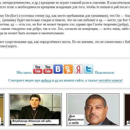
, пятидесятничество, и др.) крещение не играет главной роли в спасении. В классическо
место тезис о необходимости крещения младенцев для того, чтобы те попали в рай после 
у Он (Бог) и уготовал геенну (ад, как место пребывания для грешников), что Он — бл
, грешнику будет настолько стыдно и тяжело, что он сам побежит в ад — место, где Бог 
гетам, ад — есть зло, но Бог не может творить зло, однако при Своём творении (добра
амим «творить» как добро, так и зло. Зло, согласно их концепции, — всего лишь, либо
огда не может быть полным и окончательным.
т существование ада, как определённого места. По их мнению, это не совместимо с Биб
всемогущего.
Мы здесь:
Поделиться:
Смотрите видео про
небеса
и
ад
на нашем сайте, а также
читайте книги
!