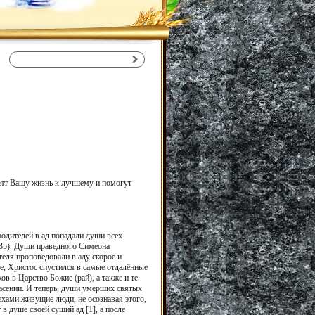
енят Вашу жизнь к лучшему и помогут
одителей в ад попадали души всех
:35). Души праведного Симеона
еля проповедовали в аду скорое и
те, Христос спустился в самые отдалённые
ов в Царство Божие (рай), а также и те
асении. И теперь, души умерших святых
ехами живущие люди, не осознавая этого,
в душе своей сущий ад [1], а после