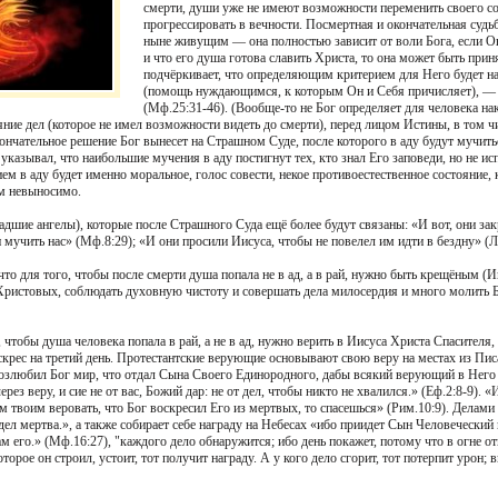
смерти, души уже не имеют возможности переменить своего со
прогрессировать в вечности. Посмертная и окончательная суд
ныне живущим — она полностью зависит от воли Бога, если Он
и что его душа готова славить Христа, то она может быть прин
подчёркивает, что определяющим критерием для Него будет на
(помощь нуждающимся, к которым Он и Себя причисляет), — л
(Мф.25:31-46). (Вообще-то не Бог определяет для человека нак
ояние дел (которое не имел возможности видеть до смерти), перед лицом Истины, в том 
ончательное решение Бог вынесет на Страшном Суде, после которого в аду будут мучить
казывал, что наибольшие мучения в аду постигнут тех, кто знал Его заповеди, но не исп
 в аду будет именно моральное, голос совести, некое противоестественное состояние, 
ем невыносимо.
адшие ангелы), которые после Страшного Суда ещё более будут связаны: «И вот, они зак
учить нас» (Мф.8:29); «И они просили Иисуса, чтобы не повелел им идти в бездну» (Лк
то для того, чтобы после смерти душа попала не в ад, а в рай, нужно быть крещёным (И
Христовых, соблюдать духовную чистоту и совершать дела милосердия и много молить Б
 чтобы душа человека попала в рай, а не в ад, нужно верить в Иисуса Христа Спасителя,
оскрес на третий день. Протестантские верующие основывают свою веру на местах из Писа
 возлюбил Бог мир, что отдал Сына Своего Единородного, дабы всякий верующий в Него
рез веру, и сие не от вас, Божий дар: не от дел, чтобы никто не хвалился.» (Еф.2:8-9).
 твоим веровать, что Бог воскресил Его из мертвых, то спасешься» (Рим.10:9). Делам
з дел мертва.», а также собирает себе награду на Небесах «ибо приидет Сын Человечески
м его.» (Мф.16:27), "каждого дело обнаружится; ибо день покажет, потому что в огне от
оторое он строил, устоит, тот получит награду. А у кого дело сгорит, тот потерпит урон; 