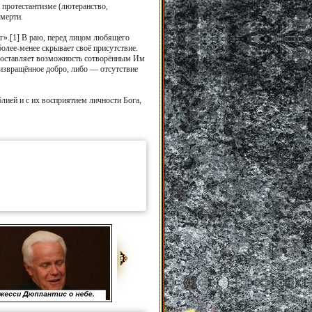
м протестантизме (лютеранство,
смерти.
аг».[1] В раю, перед лицом любящего
более-менее скрывает своё присутствие.
), оставляет возможность сотворённым Им
 извращённое добро, либо — отсутствие
лией и с их восприятием личности Бога,