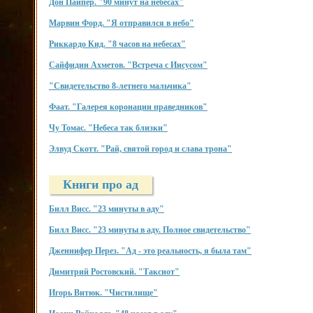
Дон Пайпер. "90 минут на небесах"
Марвин Форд. "Я отправился в небо"
Риккардо Кид. "8 часов на небесах"
Сайфидин Ахметов. "Встреча с Иисусом"
"Свидетельство 8-летнего мальчика"
Фаат. "Галерея коронации праведников"
Чу Томас. "Небеса так близки"
Элвуд Скотт. "Рай, святой город и слава трона"
Книги про ад
Билл Висс. "23 минуты в аду"
Билл Висс. "23 минуты в аду. Полное свидетельство"
Дженнифер Перез. "Ад - это реальность, я была там"
Димитрий Ростовский. "Таксиот"
Игорь Витюк. "Чистилище"