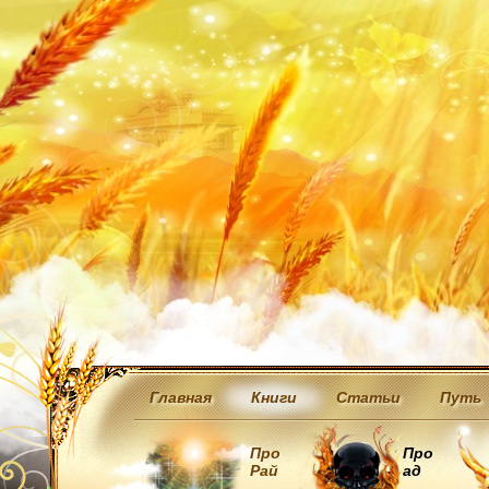
Главная
Книги
Статьи
Путь
Про
Про
Рай
ад