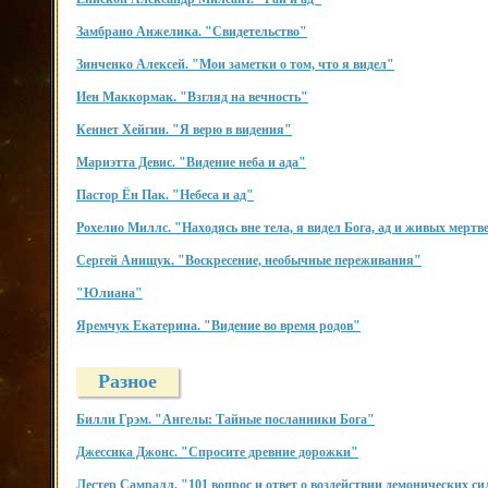
Замбрано Анжелика. "Свидетельство"
Зинченко Алексей. "Мои заметки о том, что я видел"
Иен Маккормак. "Взгляд на вечность"
Кеннет Хейгин. "Я верю в видения"
Мариэтта Девис. "Видение неба и ада"
Пастор Ён Пак. "Небеса и ад"
Рохелио Миллс. "Находясь вне тела, я видел Бога, ад и живых мертв
Сергей Анищук. "Воскресение, необычные переживания"
"Юлиана"
Яремчук Екатерина. "Видение во время родов"
Разное
Билли Грэм. "Ангелы: Тайные посланники Бога"
Джессика Джонс. "Спросите древние дорожки"
Лестер Самралл. "101 вопрос и ответ о воздействии демонических си