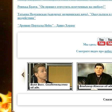
Ревекка Браун. "Он пришел отпустить измученных на свободу!"
Татьяна Подгаевская (кандидат медицинских наук). "Оккультизм в
воздействии"
"Древние Порталы Небес" - Давид Херцог
Мы здесь:
Смотрите видео про
небес
Спаси