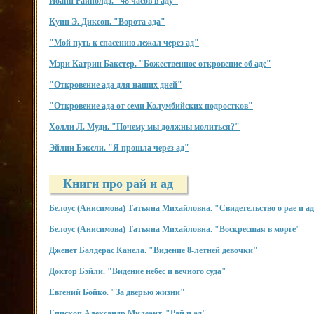
Иоанн Райнолдз. "48 часов в аду"
Куин Э. Диксон. "Ворота ада"
"Мой путь к спасению лежал через ад"
Мэри Катрин Бакстер. "Божественное откровение об аде"
"Откровение ада для наших дней"
"Откровение ада от семи Колумбийских подростков"
Холли Л. Муди. "Почему мы должны молиться?"
Эйлин Бэксли. "Я прошла через ад"
Книги про рай и ад
Белоус (Анисимова) Татьяна Михайловна. "Свидетельство о рае и а
Белоус (Анисимова) Татьяна Михайловна. "Воскресшая в морге"
Дженет Балдерас Канела. "Видение 8-летней девочки"
Доктор Бэйли. "Видение небес и вечного суда"
Евгений Бойко. "За дверью жизни"
Епископ Александр Милеант. "Рай и ад"