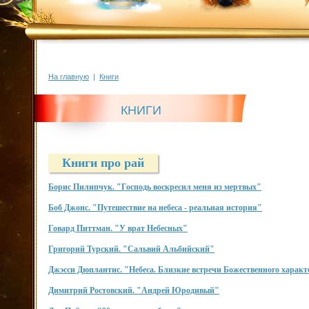
На главную
|
Книги
КНИГИ
Книги про рай
Борис Пилипчук. "Господь воскресил меня из мертвых"
Боб Джонс. "Путешествие на небеса - реальная история"
Говард Питтман. "У врат Небесных"
Григорий Турский. "Сальвий Альбийский"
Джэсси Дюплантис. "Небеса. Близкие встречи Божественного характ
Димитрий Ростовский. "Андрей Юродивый"